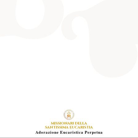
MISSIONARI DELLA
SANTISSIMA EUCARISTIA
A
Dorazione
E
Ucaristica
P
Erpetua