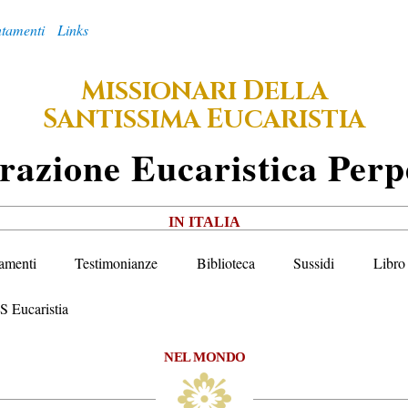
tamenti
Links
M
D
ISSIONARI
ELLA
S
E
ANTISSIMA
UCARISTIA
razione
E
Ucaristica
P
Erp
IN ITALIA
amenti
Testimonianze
Biblioteca
Sussidi
Libro 
S Eucaristia
NEL MONDO