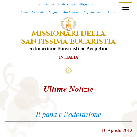
adorazioneucaristicaperpetua@gmail.com
T
Home
Cappelle
Mappa
Anniversari
Appuntamenti
Links
o
g
M
D
ISSIONARI
ELLA
g
S
E
l
ANTISSIMA
UCARISTIA
e
A
Dorazione
E
Ucaristica
P
Erpetua
n
IN ITALIA
a
v
i
g
Ultime Notizie
a
t
i
Il papa e l’adorazione
o
n
10 Agosto 2012