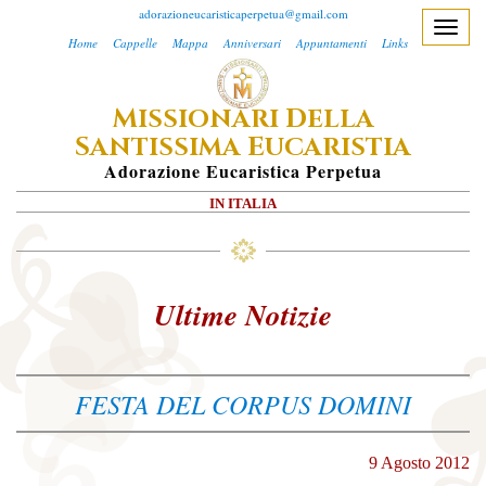
adorazioneucaristicaperpetua@gmail.com
T
Home
Cappelle
Mappa
Anniversari
Appuntamenti
Links
o
g
M
D
ISSIONARI
ELLA
g
S
E
l
ANTISSIMA
UCARISTIA
e
A
Dorazione
E
Ucaristica
P
Erpetua
n
IN ITALIA
a
v
i
g
Ultime Notizie
a
t
i
FESTA DEL CORPUS DOMINI
o
n
9 Agosto 2012