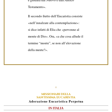
è guidata dal Nuovo e dall’Antico
Testamento».
Il secondo frutto dell’Eucaristia consiste
«nell’innalzare alla contemplazione»:
si dice infatti di Elia che «pervenne al
monte di Dio». Ora, «a che cosa allude il
termine “monte”, se non all’elevazione
della mente?».
MISSIONARI DELLA
SANTISSIMA EUCARISTIA
A
Dorazione
E
Ucaristica
P
Erpetua
IN ITALIA