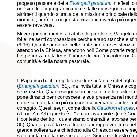
progetto pastorale della
Evangelii gaudium
. In effetti 
un “significato programmatico e dalle conseguenze impo
altrimenti quando si tratta della missione principale de
momenti, però, in cui questa missione diventa più urgen
essere ravvivata.
Mi vengono in mente, anzitutto, le parole del Vangelo 
folle, ne sentì compassione perché erano stanche e sf
(9,36). Quante persone, nelle tante periferie esistenziali 
attendono la Chiesa, attendono noi! Come poterle rag
l’esperienza della fede, l’amore di Dio, l’incontro con G
comunità e della nostra pastorale.
Il Papa non ha il compito di «offrire un’analisi dettagl
(
Evangelii gaudium
, 51), ma invita tutta la Chiesa a cog
senza sosta. Quanti segni sono presenti nelle nostre com
pone dinanzi per riconoscere la sua presenza nel mondo
come sempre fanno più rumore, noi vediamo anche tant
coraggio. Questi segni, come dice la
Gaudium et spes
,
(cfr nn. 4 e 44): questo è il “tempo favorevole” (cfr
2 Cor
il contesto dentro il quale siamo chiamati a lavorare per
36). Quanta povertà e solitudine purtroppo vediamo ne
grande sofferenza e chiedono alla Chiesa di essere segn
solidarietà e della misericordia del Signore. Questo è 