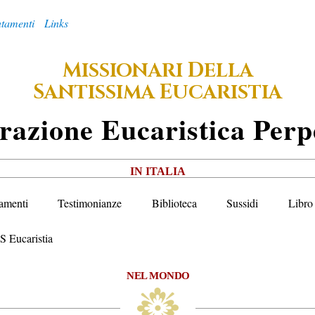
tamenti
Links
M
D
ISSIONARI
ELLA
S
E
ANTISSIMA
UCARISTIA
razione
E
Ucaristica
P
Erp
IN ITALIA
amenti
Testimonianze
Biblioteca
Sussidi
Libro 
S Eucaristia
NEL MONDO