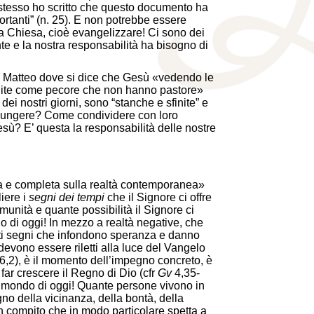
io stesso ho scritto che questo documento ha
rtanti” (n. 25). E non potrebbe essere
lla Chiesa, cioè evangelizzare! Ci sono dei
te e la nostra responsabilità ha bisogno di
di Matteo dove si dice che Gesù «vedendo le
inite come pecore che non hanno pastore»
dei nostri giorni, sono “stanche e sfinite” e
giungere? Come condividere con loro
esù? E’ questa la responsabilità delle nostre
iata e completa sulla realtà contemporanea»
liere i
segni dei tempi
che il Signore ci offre
unità e quante possibilità il Signore ci
 di oggi! In mezzo a realtà negative, che
i segni che infondono speranza e danno
 devono essere riletti alla luce del Vangelo
6,2), è il momento dell’impegno concreto, è
 far crescere il Regno di Dio (cfr
Gv
4,35-
l mondo di oggi! Quante persone vivono in
o della vicinanza, della bontà, della
un compito che in modo particolare spetta a