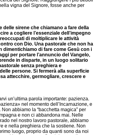
li nella vigna del Signore, fosse anche per
e delle sirene che chiamano a fare della
scire a cogliere l’essenziale dell’impegno
occupati di moltiplicare le attività
incontro con Dio. Una pastorale che non ha
Non dimentichiamo di fare come Gesù con i
laggi per portare l’annuncio del Vangelo,
prende in disparte, in un luogo solitario
pastorale senza preghiera e
elle persone. Si fermerà alla superficie
sa attecchire, germogliare, crescere e
iarvi un’ultima parola importante: pazienza.
«pazienza» nel momento dell’Incarnazione, e
a. Non abbiamo la “bacchetta magica” per
compagna e non ci abbandona mai. Nelle
 rado nel nostro lavoro pastorale, abbiamo
e e nella preghiera che la sostiene. Non
primo luogo, proprio da quanti sono da noi