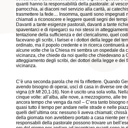
quanti hanno la responsabilità della pastorale: al vesco
parrocchia, ai diaconi nel servizio alla carità, ai catechis
trasmettere la fede… Insomma, quanti sono impegnati ne
chiamati a riconoscere e leggere questi segni dei tempi
Davanti a tante esigenze pastorali, davanti a tante richi
spaventarci e di ripiegarci su noi stessi in atteggiamento
tentazione della sufficienza e del clericalismo, quel codi
facevano gli scribi, i farisei e i dottori della legge del 
ordinato, ma il popolo credente e in ricerca continuerà
alcune volte che la Chiesa mi sembra un ospedale da ca
vicinanza, che chiede da noi quello che chiedevano a G
atteggiamento degli scribi, dei dottori della legge e de
vicinanza.
C’è una seconda parola che mi fa riflettere. Quando Ge
avendo bisogno di operai, uscì di casa in diverse ore de
vigna (cfr
Mt
20,1-16). Non è uscito una sola volta. Nel
cinque volte: all’alba, alle nove, a mezzogiorno, alle t
ancora tempo che venga da noi! – C’era tanto bisogno 
quasi tutto il tempo per andare nelle strade e nelle pia
quelli dell’ultima ora: nessuno li aveva chiamati; chissà
della giornata non avrebbero portato a casa niente per sf
responsabili della pastorale possono trovare un bell’es
ore del giorno per andare ad incontrare quanti sono in 