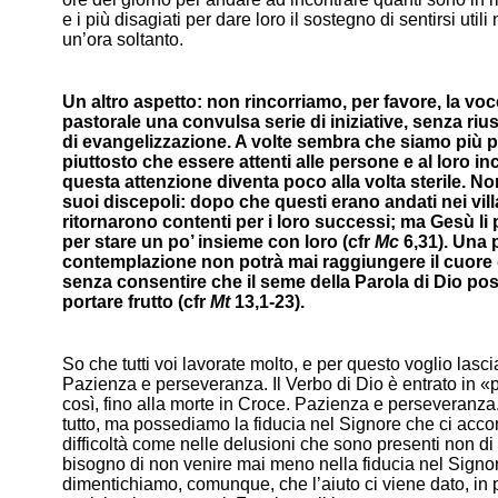
e i più disagiati per dare loro il sostegno di sentirsi uti
un’ora soltanto.
Un altro aspetto: non rincorriamo, per favore, la voc
pastorale una convulsa serie di iniziative, senza riu
di evangelizzazione. A volte sembra che siamo più pre
piuttosto che essere attenti alle persone e al loro 
questa attenzione diventa poco alla volta sterile. 
suoi discepoli: dopo che questi erano andati nei vil
ritornarono contenti per i loro successi; ma Gesù li 
per stare un po’ insieme con loro (cfr
Mc
6,31). Una 
contemplazione non potrà mai raggiungere il cuore d
senza consentire che il seme della Parola di Dio pos
portare frutto (cfr
Mt
13,1-23).
So che tutti voi lavorate molto, e per questo voglio lasc
Pazienza e perseveranza. Il Verbo di Dio è entrato in 
così, fino alla morte in Croce. Pazienza e perseveranz
tutto, ma possediamo la fiducia nel Signore che ci ac
difficoltà come nelle delusioni che sono presenti non di
bisogno di non venire mai meno nella fiducia nel Signor
dimentichiamo, comunque, che l’aiuto ci viene dato, in 