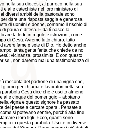
vo nella sua diocesi, al parroco nella sua
ti e alle catechiste nel loro ministero di
i diversi ambiti della pastorale sono
 per dare una risposta saggia e generosa.
este di uomini e donne, corriamo il rischio di
 di paura e difesa. E da lì nasce la
ficare la fede in regole e istruzioni, come
tempo di Gesù. Avremo tutto chiaro, tutto
 ad avere fame e sete di Dio. Ho detto anche
mpo: tanta gente ferita che chiede da noi
esù: vicinanza, prossimità. E con questo
i farisei, non daremo mai una testimonianza di
sù racconta del padrone di una vigna che,
l giorno per chiamare lavoratori nella sua
la parabola Gesù dice che è uscito almeno
re e alle cinque del pomeriggio – abbiamo
nella vigna e questo signore ha passato
zze del paese a cercare operai. Pensate a
 come si potevano sentire, perché alla fine
amare i loro figli. Ecco, quanti sono
empio in questa parabola. Uscire in diverse
ricerca del Signore. Raggiungere i più deboli