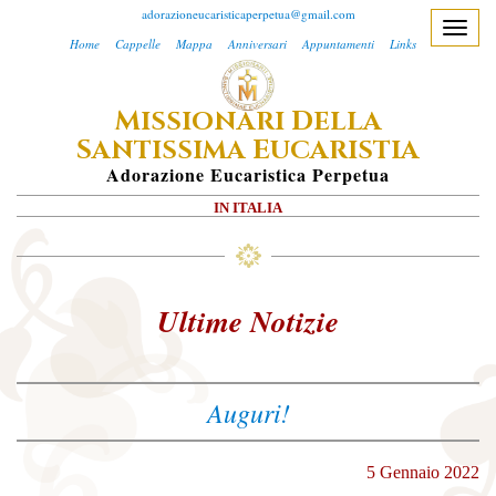
adorazioneucaristicaperpetua@gmail.com
T
Home
Cappelle
Mappa
Anniversari
Appuntamenti
Links
o
g
M
D
ISSIONARI
ELLA
g
S
E
l
ANTISSIMA
UCARISTIA
e
A
Dorazione
E
Ucaristica
P
Erpetua
n
IN ITALIA
a
v
i
g
Ultime Notizie
a
t
i
Auguri!
o
n
5 Gennaio 2022