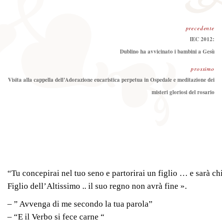
precedente
Precedente:
IEC 2012:
Dublino ha avvicinato i bambini a Gesù
prossimo
Prossimo
Visita alla cappella dell’Adorazione eucaristica perpetua in Ospedale e meditazione dei
misteri gloriosi del rosario
“Tu concepirai nel tuo seno e partorirai un figlio … e sarà c
Figlio dell’Altissimo .. il suo regno non avrà fine ».
– ” Avvenga di me secondo la tua parola”
– “E il Verbo si fece carne “