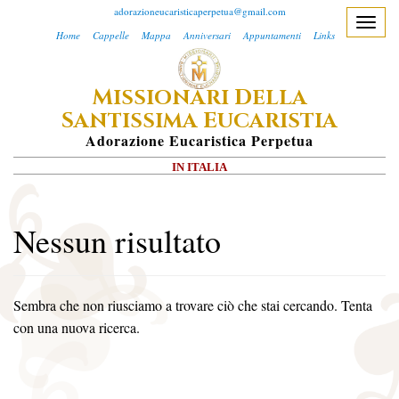
adorazioneucaristicaperpetua@gmail.com
T
Home
Cappelle
Mappa
Anniversari
Appuntamenti
Links
o
g
M
D
ISSIONARI
ELLA
g
S
E
l
ANTISSIMA
UCARISTIA
e
A
Dorazione
E
Ucaristica
P
Erpetua
n
IN ITALIA
a
v
i
Nessun risultato
g
a
t
Sembra che non riusciamo a trovare ciò che stai cercando. Tenta
i
con una nuova ricerca.
o
n