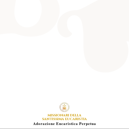
MISSIONARI DELLA
SANTISSIMA EUCARISTIA
A
Dorazione
E
Ucaristica
P
Erpetua