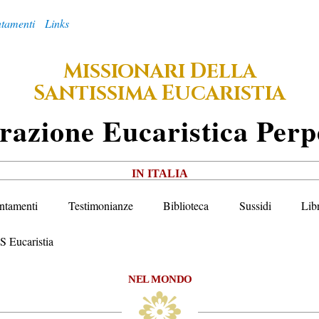
tamenti
Links
M
D
ISSIONARI
ELLA
S
E
ANTISSIMA
UCARISTIA
razione
E
Ucaristica
P
Erp
IN ITALIA
ntamenti
Testimonianze
Biblioteca
Sussidi
Lib
S Eucaristia
NEL MONDO