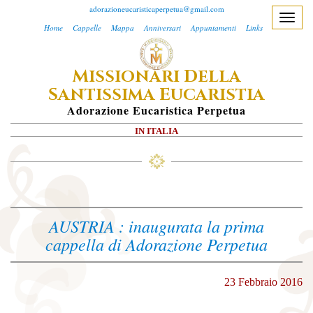
adorazioneucaristicaperpetua@gmail.com
T
Home
Cappelle
Mappa
Anniversari
Appuntamenti
Links
o
g
M
D
ISSIONARI
ELLA
g
S
E
l
ANTISSIMA
UCARISTIA
e
A
Dorazione
E
Ucaristica
P
Erpetua
n
IN ITALIA
a
v
i
g
a
AUSTRIA : inaugurata la prima
t
cappella di Adorazione Perpetua
i
o
n
23 Febbraio 2016