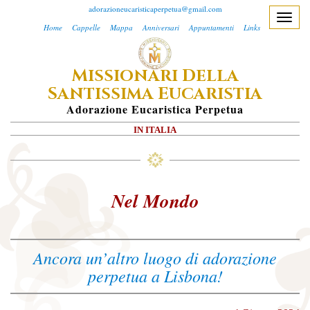
adorazioneucaristicaperpetua@gmail.com
T
Home
Cappelle
Mappa
Anniversari
Appuntamenti
Links
o
g
M
D
ISSIONARI
ELLA
g
S
E
l
ANTISSIMA
UCARISTIA
e
A
Dorazione
E
Ucaristica
P
Erpetua
n
IN ITALIA
a
v
i
g
Nel Mondo
a
t
i
Ancora un’altro luogo di adorazione
o
perpetua a Lisbona!
n