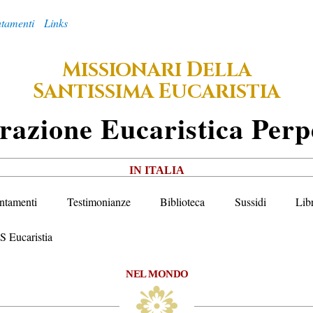
tamenti
Links
M
D
ISSIONARI
ELLA
S
E
ANTISSIMA
UCARISTIA
razione
E
Ucaristica
P
Erp
IN ITALIA
ntamenti
Testimonianze
Biblioteca
Sussidi
Lib
S Eucaristia
NEL MONDO