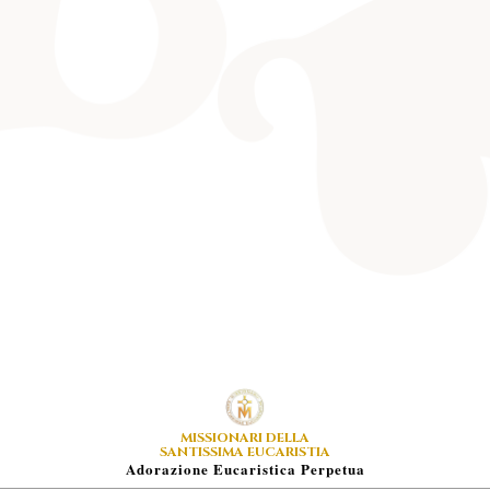
MISSIONARI DELLA
SANTISSIMA EUCARISTIA
A
Dorazione
E
Ucaristica
P
Erpetua