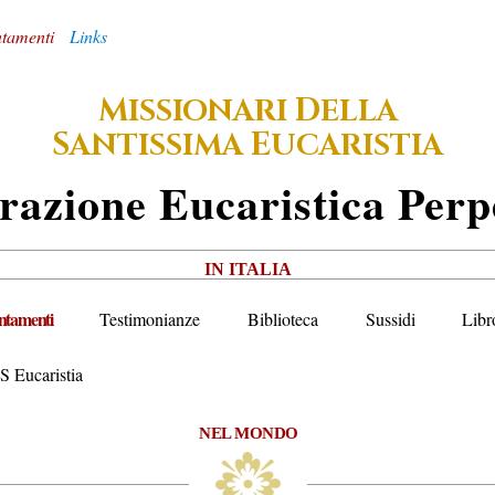
tamenti
Links
M
D
ISSIONARI
ELLA
S
E
ANTISSIMA
UCARISTIA
razione
E
Ucaristica
P
Erp
IN ITALIA
tamenti
Testimonianze
Biblioteca
Sussidi
Libr
S Eucaristia
NEL MONDO