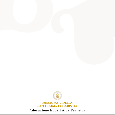
MISSIONARI DELLA
SANTISSIMA EUCARISTIA
A
Dorazione
E
Ucaristica
P
Erpetua