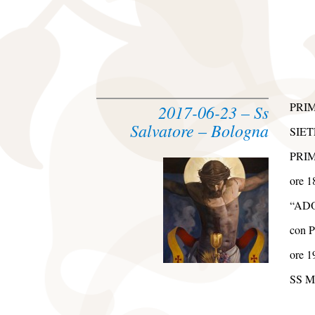
PRI
2017-06-23 – Ss
Salvatore – Bologna
SIET
PRI
ore 1
“AD
con 
ore 1
SS ME