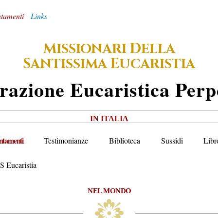
tamenti
Links
M
D
ISSIONARI
ELLA
S
E
ANTISSIMA
UCARISTIA
razione
E
Ucaristica
P
Erp
IN ITALIA
tamenti
Testimonianze
Biblioteca
Sussidi
Libr
S Eucaristia
NEL MONDO