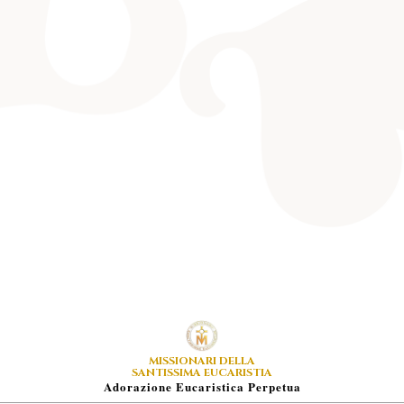
MISSIONARI DELLA
SANTISSIMA EUCARISTIA
A
Dorazione
E
Ucaristica
P
Erpetua