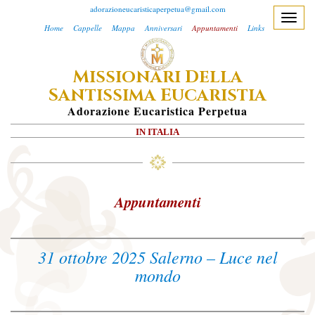
adorazioneucaristicaperpetua@gmail.com
T
Home
Cappelle
Mappa
Anniversari
Appuntamenti
Links
o
g
M
D
ISSIONARI
ELLA
g
S
E
l
ANTISSIMA
UCARISTIA
e
A
Dorazione
E
Ucaristica
P
Erpetua
n
IN ITALIA
a
v
i
g
Appuntamenti
a
t
i
31 ottobre 2025 Salerno – Luce nel
o
mondo
n