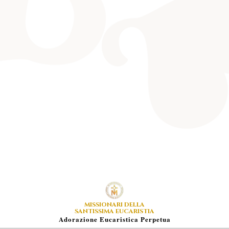
MISSIONARI DELLA
SANTISSIMA EUCARISTIA
A
Dorazione
E
Ucaristica
P
Erpetua