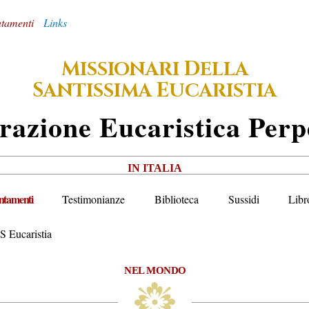
tamenti
Links
M
D
ISSIONARI
ELLA
S
E
ANTISSIMA
UCARISTIA
razione
E
Ucaristica
P
Erp
IN ITALIA
tamenti
Testimonianze
Biblioteca
Sussidi
Libr
S Eucaristia
NEL MONDO